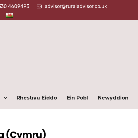
330 4609493
advisor@ruraladvisor.co.uk
u
Rhestrau Eiddo
Ein Pobl
Newyddion
ig (Cymru)