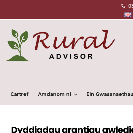
0
Cartref
Amdanom ni
Ein Gwasanaetha
Dyddiadau grantiau gwled