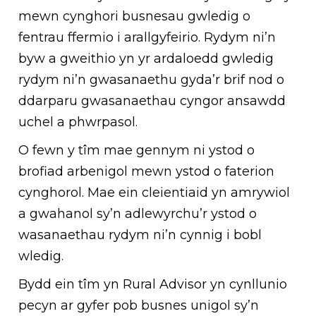
mewn cynghori busnesau gwledig o
fentrau ffermio i arallgyfeirio. Rydym ni’n
byw a gweithio yn yr ardaloedd gwledig
rydym ni’n gwasanaethu gyda’r brif nod o
ddarparu gwasanaethau cyngor ansawdd
uchel a phwrpasol.
O fewn y tîm mae gennym ni ystod o
brofiad arbenigol mewn ystod o faterion
cynghorol. Mae ein cleientiaid yn amrywiol
a gwahanol sy’n adlewyrchu’r ystod o
wasanaethau rydym ni’n cynnig i bobl
wledig.
Bydd ein tîm yn Rural Advisor yn cynllunio
pecyn ar gyfer pob busnes unigol sy’n