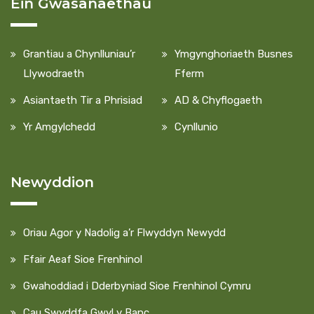
Ein Gwasanaethau
Grantiau a Chynlluniau’r
Ymgynghoriaeth Busnes
Llywodraeth
Fferm
Asiantaeth Tir a Phrisiad
AD & Chyflogaeth
Yr Amgylchedd
Cynllunio
Newyddion
Oriau Agor y Nadolig a’r Flwyddyn Newydd
Ffair Aeaf Sioe Frenhinol
Gwahoddiad i Dderbyniad Sioe Frenhinol Cymru
Cau Swyddfa Gwyl y Banc