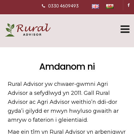
0330 4609493
Amdanom ni
Rural Advisor yw chwaer-gwmni Agri
Advisor a sefydlwyd yn 2011. Gall Rural
Advisor ac Agri Advisor weithio’n ddi-dor
gyda’i gilydd er mwyn hwyluso gwaith ar
amryw o faterion i gleientiaid.
Mae ein tîm yn Rural Advisor yn arbenigwyr