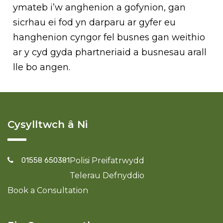
ymateb i’w anghenion a gofynion, gan
sicrhau ei fod yn darparu ar gyfer eu
hanghenion cyngor fel busnes gan weithio
ar y cyd gyda phartneriaid a busnesau arall
lle bo angen.
Cysylltwch â Ni
01558 650381
Polisi Preifatrwydd
Telerau Defnyddio
Book a Consultation