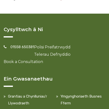
Cysylltwch â Ni
01558 650381
Polisi Preifatrwydd
Telerau Defnyddio
Book a Consultation
Ein Gwasanaethau
Grantiau a Chynlluniau’r
Ymgynghoriaeth Busnes
Llywodraeth
Fferm