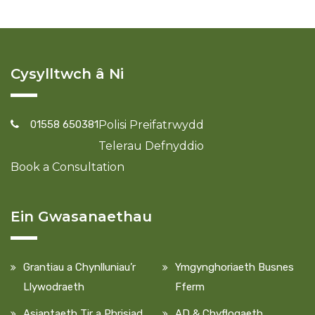
Cysylltwch â Ni
01558 650381
Polisi Preifatrwydd
Telerau Defnyddio
Book a Consultation
Ein Gwasanaethau
Grantiau a Chynlluniau’r
Ymgynghoriaeth Busnes
Llywodraeth
Fferm
Asiantaeth Tir a Phrisiad
AD & Chyflogaeth