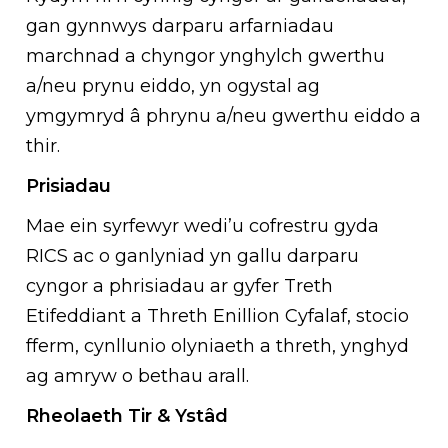
gan gynnwys darparu arfarniadau
marchnad a chyngor ynghylch gwerthu
a/neu prynu eiddo, yn ogystal ag
ymgymryd â phrynu a/neu gwerthu eiddo a
thir.
Prisiadau
Mae ein syrfewyr wedi’u cofrestru gyda
RICS ac o ganlyniad yn gallu darparu
cyngor a phrisiadau ar gyfer Treth
Etifeddiant a Threth Enillion Cyfalaf, stocio
fferm, cynllunio olyniaeth a threth, ynghyd
ag amryw o bethau arall.
Rheolaeth Tir & Yst
â
d