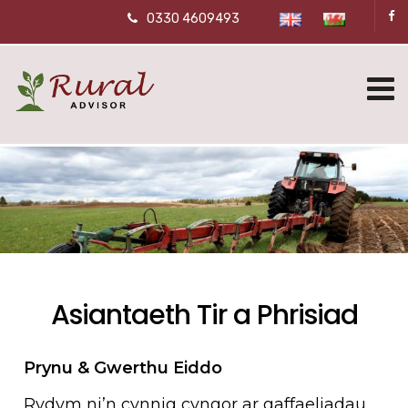
0330 4609493
Asiantaeth Tir a Phrisiad
Prynu & Gwerthu Eiddo
Rydym ni’n cynnig cyngor ar gaffaeliadau,