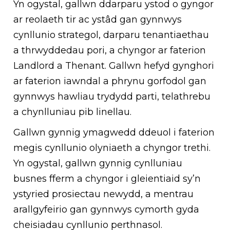
Yn ogystal, gallwn ddarparu ystod o gyngor
ar reolaeth tir ac ystâd gan gynnwys
cynllunio strategol, darparu tenantiaethau
a thrwyddedau pori, a chyngor ar faterion
Landlord a Thenant. Gallwn hefyd gynghori
ar faterion iawndal a phrynu gorfodol gan
gynnwys hawliau trydydd parti, telathrebu
a chynlluniau pib linellau.
Gallwn gynnig ymagwedd ddeuol i faterion
megis cynllunio olyniaeth a chyngor trethi.
Yn ogystal, gallwn gynnig cynlluniau
busnes fferm a chyngor i gleientiaid sy’n
ystyried prosiectau newydd, a mentrau
arallgyfeirio gan gynnwys cymorth gyda
cheisiadau cynllunio perthnasol.