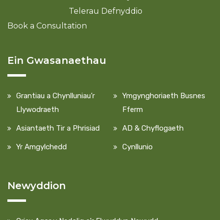
Telerau Defnyddio
Book a Consultation
Ein Gwasanaethau
Grantiau a Chynlluniau’r
Ymgynghoriaeth Busnes
Llywodraeth
Fferm
Asiantaeth Tir a Phrisiad
AD & Chyflogaeth
Yr Amgylchedd
Cynllunio
Newyddion