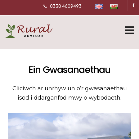
0330 4609493
Ein Gwasanaethau
Cliciwch ar unrhyw un o’r gwasanaethau
isod i ddarganfod mwy o wybodaeth.