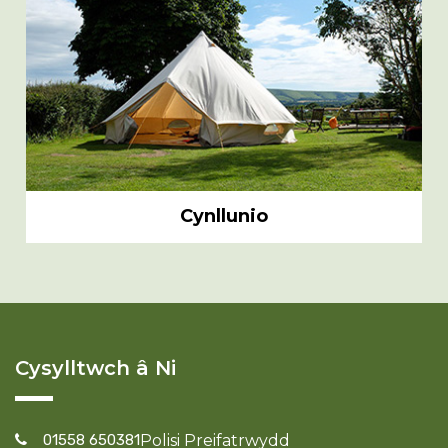
Cynllunio
Cysylltwch â Ni
01558 650381
Polisi Preifatrwydd