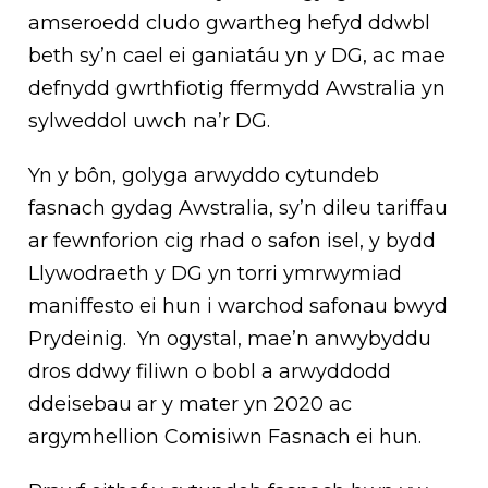
amseroedd cludo gwartheg hefyd ddwbl
beth sy’n cael ei ganiatáu yn y DG, ac mae
defnydd gwrthfiotig ffermydd Awstralia yn
sylweddol uwch na’r DG.
Yn y bôn, golyga arwyddo cytundeb
fasnach gydag Awstralia, sy’n dileu tariffau
ar fewnforion cig rhad o safon isel, y bydd
Llywodraeth y DG yn torri ymrwymiad
maniffesto ei hun i warchod safonau bwyd
Prydeinig. Yn ogystal, mae’n anwybyddu
dros ddwy filiwn o bobl a arwyddodd
ddeisebau ar y mater yn 2020 ac
argymhellion Comisiwn Fasnach ei hun.