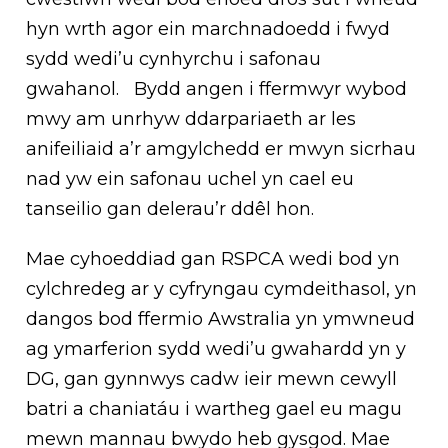
hyn wrth agor ein marchnadoedd i fwyd
sydd wedi’u cynhyrchu i safonau
gwahanol. Bydd angen i ffermwyr wybod
mwy am unrhyw ddarpariaeth ar les
anifeiliaid a’r amgylchedd er mwyn sicrhau
nad yw ein safonau uchel yn cael eu
tanseilio gan delerau’r ddêl hon.
Mae cyhoeddiad gan RSPCA wedi bod yn
cylchredeg ar y cyfryngau cymdeithasol, yn
dangos bod ffermio Awstralia yn ymwneud
ag ymarferion sydd wedi’u gwahardd yn y
DG, gan gynnwys cadw ieir mewn cewyll
batri a chaniatáu i wartheg gael eu magu
mewn mannau bwydo heb gysgod. Mae