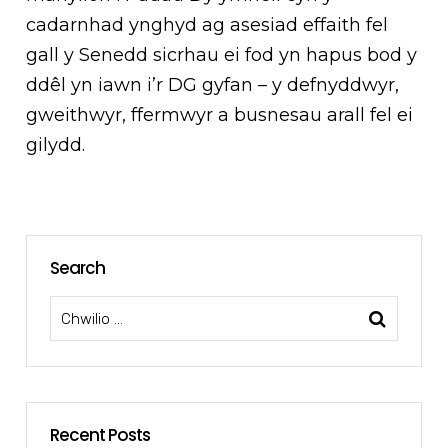
cadarnhad ynghyd ag asesiad effaith fel
gall y Senedd sicrhau ei fod yn hapus bod y
ddêl yn iawn i’r DG gyfan – y defnyddwyr,
gweithwyr, ffermwyr a busnesau arall fel ei
gilydd.
Search
Recent Posts