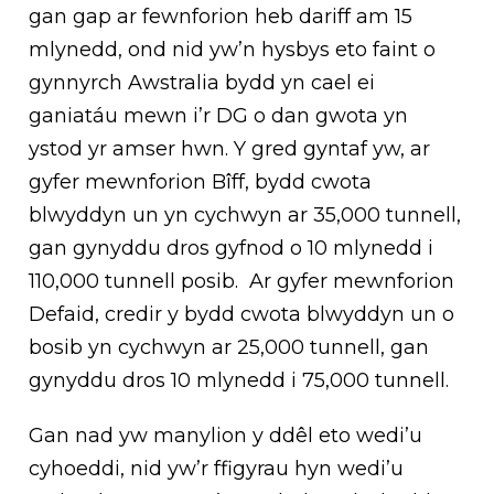
gan gap ar fewnforion heb dariff am 15
mlynedd, ond nid yw’n hysbys eto faint o
gynnyrch Awstralia bydd yn cael ei
ganiatáu mewn i’r DG o dan gwota yn
ystod yr amser hwn. Y gred gyntaf yw, ar
gyfer mewnforion Bîff, bydd cwota
blwyddyn un yn cychwyn ar 35,000 tunnell,
gan gynyddu dros gyfnod o 10 mlynedd i
110,000 tunnell posib. Ar gyfer mewnforion
Defaid, credir y bydd cwota blwyddyn un o
bosib yn cychwyn ar 25,000 tunnell, gan
gynyddu dros 10 mlynedd i 75,000 tunnell.
Gan nad yw manylion y ddêl eto wedi’u
cyhoeddi, nid yw’r ffigyrau hyn wedi’u