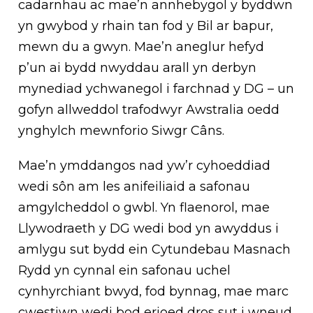
cadarnhau ac mae’n annhebygol y byddwn
yn gwybod y rhain tan fod y Bil ar bapur,
mewn du a gwyn. Mae’n aneglur hefyd
p’un ai bydd nwyddau arall yn derbyn
mynediad ychwanegol i farchnad y DG – un
gofyn allweddol trafodwyr Awstralia oedd
ynghylch mewnforio Siwgr Câns.
Mae’n ymddangos nad yw’r cyhoeddiad
wedi sôn am les anifeiliaid a safonau
amgylcheddol o gwbl. Yn flaenorol, mae
Llywodraeth y DG wedi bod yn awyddus i
amlygu sut bydd ein Cytundebau Masnach
Rydd yn cynnal ein safonau uchel
cynhyrchiant bwyd, fod bynnag, mae marc
cwestiwn wedi bod erioed dros sut i wneud