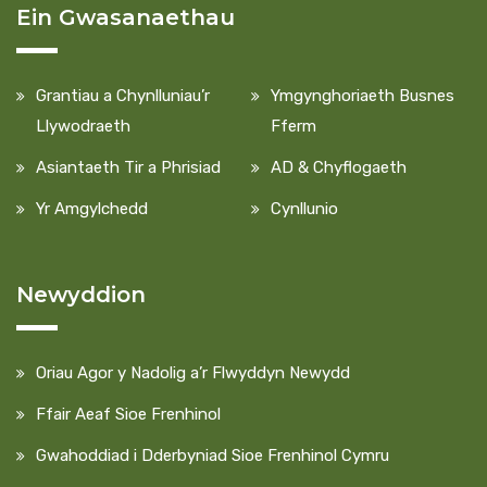
Ein Gwasanaethau
Grantiau a Chynlluniau’r
Ymgynghoriaeth Busnes
Llywodraeth
Fferm
Asiantaeth Tir a Phrisiad
AD & Chyflogaeth
Yr Amgylchedd
Cynllunio
Newyddion
Oriau Agor y Nadolig a’r Flwyddyn Newydd
Ffair Aeaf Sioe Frenhinol
Gwahoddiad i Dderbyniad Sioe Frenhinol Cymru