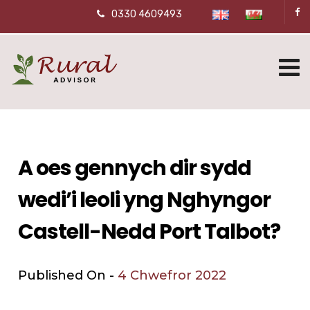
0330 4609493
A oes gennych dir sydd
wedi’i leoli yng Nghyngor
Castell-Nedd Port Talbot?
Published On -
4 Chwefror 2022