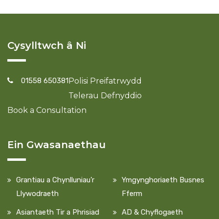
Cysylltwch â Ni
01558 650381
Polisi Preifatrwydd
Telerau Defnyddio
Book a Consultation
Ein Gwasanaethau
Grantiau a Chynlluniau’r
Ymgynghoriaeth Busnes
Llywodraeth
Fferm
Asiantaeth Tir a Phrisiad
AD & Chyflogaeth