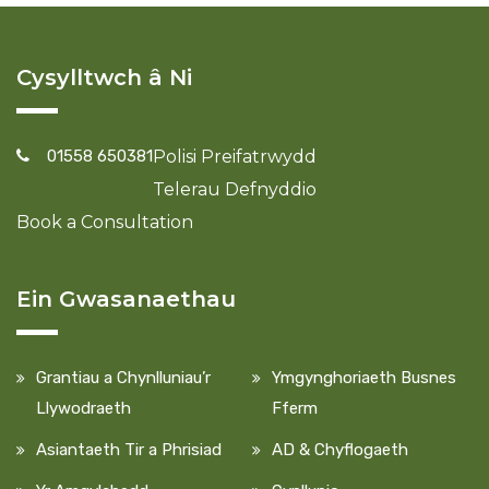
Cysylltwch â Ni
01558 650381
Polisi Preifatrwydd
Telerau Defnyddio
Book a Consultation
Ein Gwasanaethau
Grantiau a Chynlluniau’r
Ymgynghoriaeth Busnes
Llywodraeth
Fferm
Asiantaeth Tir a Phrisiad
AD & Chyflogaeth