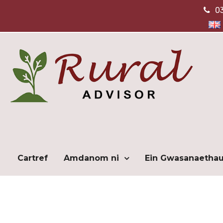
0
Cartref
Amdanom ni
Ein Gwasanaetha