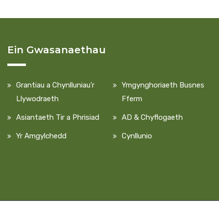
Ein Gwasanaethau
Grantiau a Chynlluniau’r
Ymgynghoriaeth Busnes
Llywodraeth
Fferm
Asiantaeth Tir a Phrisiad
AD & Chyflogaeth
Yr Amgylchedd
Cynllunio