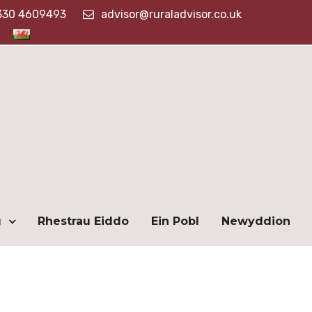
330 4609493
advisor@ruraladvisor.co.uk
u
Rhestrau Eiddo
Ein Pobl
Newyddion