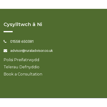
Cysylltwch â Ni
01558 650381
advisor@ruraladvisor.co.uk
Polisi Preifatrwydd
Telerau Defnyddio
Book a Consultation